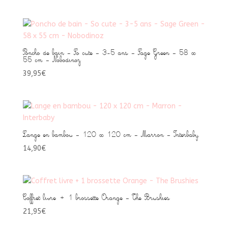
prix
prix
initial
actuel
était :
est :
37,00€.
24,00€.
Poncho de bain – So cute – 3-5 ans – Sage Green – 58 x
55 cm – Nobodinoz
39,95
€
Lange en bambou – 120 x 120 cm – Marron – Interbaby
14,90
€
Coffret livre + 1 brossette Orange – The Brushies
21,95
€