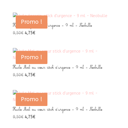
prix
prix
initial
actuel
était :
est :
Promo !
8,50€.
4,25€.
Huile énergie, stick d’urgence – 9 ml – Neobulle
Le
Le
9,50
€
4,75
€
prix
prix
initial
actuel
était :
est :
Promo !
9,50€.
4,75€.
Huile Mal au cœur stick d’urgence – 9 ml – Neobulle
Le
Le
9,50
€
4,75
€
prix
prix
initial
actuel
était :
est :
Promo !
9,50€.
4,75€.
Huile Mal au cœur stick d’urgence – 9 ml – Neobulle
Le
Le
9,50
€
4,75
€
prix
prix