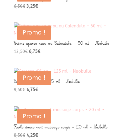
Le
Le
6,50
€
3,25
€
prix
prix
initial
actuel
était :
est :
Promo !
6,50€.
3,25€.
Crème apaise peau au Calendula – 50 ml – Neobulle
Le
Le
13,50
€
6,75
€
prix
prix
initial
actuel
était :
est :
Promo !
13,50€.
6,75€.
Caresse d’Aloe – 125 ml – Neobulle
Le
Le
9,50
€
4,75
€
prix
prix
initial
actuel
était :
est :
Promo !
9,50€.
4,75€.
Huile douce nuit massage corps – 20 ml – Neobulle
Le
Le
8,50
€
4,25
€