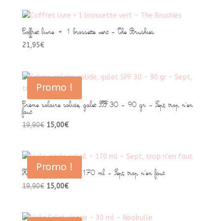
Coffret livre + 1 brossette vert – The Brushies
21,95
€
Promo !
Crème solaire solide, galet SPF 30 – 90 gr – Sept, trop n’en
faut
Le
Le
19,90
€
15,00
€
prix
prix
initial
actuel
était :
est :
Promo !
19,90€.
15,00€.
Huile après soleil – 170 ml – Sept, trop n’en faut
Le
Le
19,90
€
15,00
€
prix
prix
initial
actuel
était :
est :