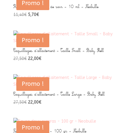
Promo !
14,90€.
7,45€.
Protect mamelon huile de soin – 10 ml – Neobulle
Le
Le
11,40
€
5,70
€
prix
prix
initial
actuel
était :
est :
Promo !
11,40€.
5,70€.
Coquillages d’allaitement – Taille Small – Baby Shell
Le
Le
27,50
€
22,00
€
prix
prix
initial
actuel
était :
est :
Promo !
27,50€.
22,00€.
Coquillages d’allaitement – Taille Large – Baby Shell
Le
Le
27,50
€
22,00
€
prix
prix
initial
actuel
était :
est :
Promo !
27,50€.
22,00€.
Savon doux surgras – 100 gr – Neobulle