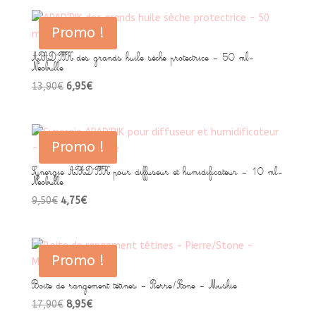
initial
actuel
était :
est :
Promo !
9,50€.
4,75€.
APAD’PIK des grands huile sèche protectrice – 50 ml-
Neobulle
Le
Le
13,90
€
6,95
€
prix
prix
initial
actuel
était :
est :
Promo !
13,90€.
6,95€.
Synergie APAD’PIK pour diffuseur et humidificateur – 10 ml-
Neobulle
Le
Le
9,50
€
4,75
€
prix
prix
initial
actuel
était :
est :
Promo !
9,50€.
4,75€.
Boite de rangement tétines – Pierre/Stone – Mushie
Le
Le
17,90
€
8,95
€