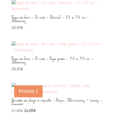
Cape de bain – So cute – Natural – 73 x 73 cm –
Nobodinoz
29,95
€
Cape de bain – So cute – Sage green – 73 x 73 cm –
Nobodinoz
29,95
€
Promo !
Serviette de plage à capuche – Stripe : Pale tuscany / sandy –
Liewood
Le
Le
37,00
€
24,00
€