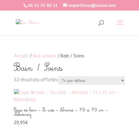
06 31 35 80 12
lespetitous@icloud.com
Accueil
/
Nos univers
/ Bain / Soins
Bain / Soins
32 résultats affichés
Cape de bain – So cute – Almond – 73 x 73 cm –
Nobodinoz
29,95
€