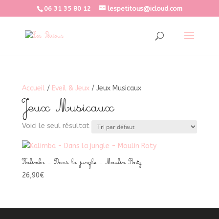
06 31 35 80 12
lespetitous@icloud.com
Accueil
/
Eveil & Jeux
/ Jeux Musicaux
Jeux Musicaux
Voici le seul résultat
Kalimba – Dans la jungle – Moulin Roty
26,90
€