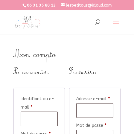
06 31 35 80 12
lespetitous@icloud.com
Mon compte
Se connecter
S’inscrire
Obligatoire
Identifiant ou e-
Adresse e-mail
*
Obligatoire
mail
*
Obligatoire
Mot de passe
*
Obligatoire
Mot de passe
*