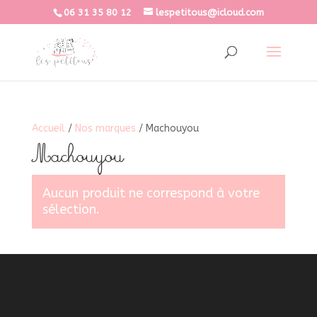
06 31 35 80 12
lespetitous@icloud.com
Accueil
/
Nos marques
/ Machouyou
Machouyou
Aucun produit ne correspond à votre
sélection.