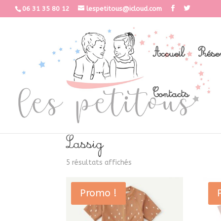
06 31 35 80 12
lespetitous@icloud.com
Accueil
Prése
Contacts
Accueil
/
Nos marques
/ Lassig
Lassig
5 résultats affichés
Promo !