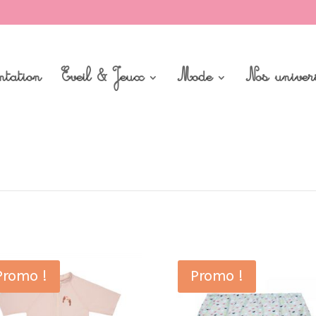
ntation
Eveil & Jeux
Mode
Nos univer
Promo !
Promo !