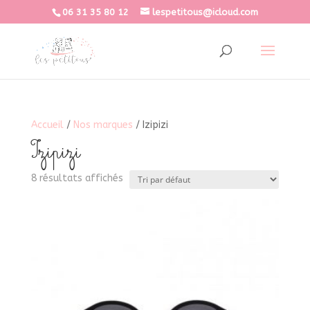
06 31 35 80 12
lespetitous@icloud.com
Accueil
/
Nos marques
/ Izipizi
Izipizi
8 résultats affichés