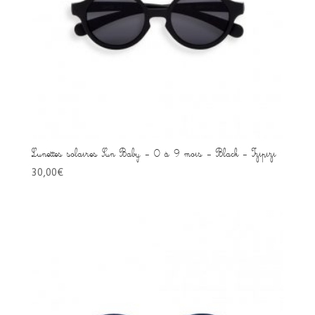
Lunettes solaires Sun Baby – 0 à 9 mois – Black – Izipizi
30,00
€