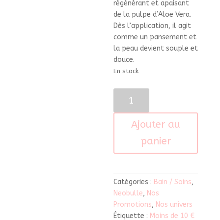
régénérant et apaisant
de la pulpe d’Aloe Vera.
Dès l’application, il agit
comme un pansement et
la peau devient souple et
douce.
En stock
quantité
de
Caresse
Ajouter au
d'Aloe
-
panier
125
ml
-
Catégories :
Bain / Soins
,
Neobulle
Neobulle
,
Nos
Promotions
,
Nos univers
Étiquette :
Moins de 10 €