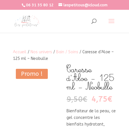
06 31 35 80 12
lespetitous@icloud.com
Accueil
/
Nos univers
/
Bain / Soins
/ Caresse d’Aloe –
125 ml – Neobulle
Caresse
Promo !
d’Aloe – 125
ml – Neobulle
Le
Le
9,50
€
4,75
€
prix
prix
initial
actu
Bienfaiteur de la peau, ce
était :
est :
gel concentre les
9,50€.
4,75
bienfaits hydratant,