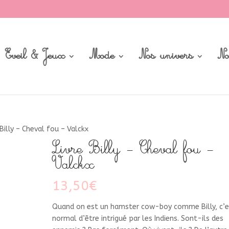
Eveil & Jeux
Mode
Nos univers
No
 Billy – Cheval fou – Valckx
Livre Billy – Cheval fou –
Valckx
13,50
€
Quand on est un hamster cow-boy comme Billy, c’e
normal d’être intrigué par les Indiens. Sont-ils des