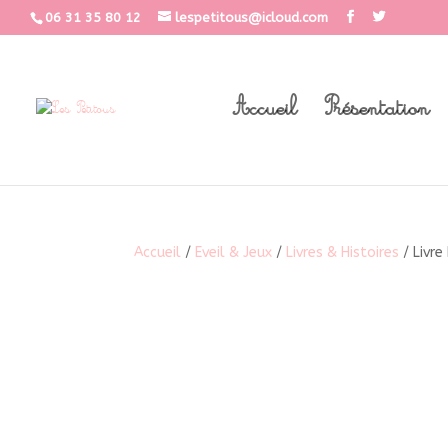
06 31 35 80 12
lespetitous@icloud.com
Accueil
Présentation
Accueil
/
Eveil & Jeux
/
Livres & Histoires
/ Livre