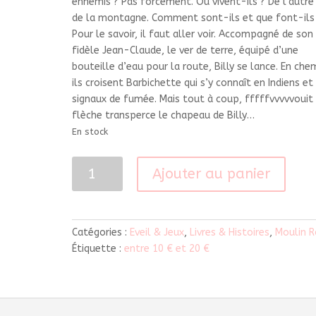
ennemis ? Pas forcément. Où vivent-ils ? De l’autre
de la montagne. Comment sont-ils et que font-ils
Pour le savoir, il faut aller voir. Accompagné de son
fidèle Jean-Claude, le ver de terre, équipé d’une
bouteille d’eau pour la route, Billy se lance. En che
ils croisent Barbichette qui s’y connaît en Indiens et
signaux de fumée. Mais tout à coup, fffffvvvvvouit 
flèche transperce le chapeau de Billy…
En stock
quantité
Ajouter au panier
de
Livre
Billy
-
Catégories :
Eveil & Jeux
,
Livres & Histoires
,
Moulin R
Cheval
Étiquette :
entre 10 € et 20 €
fou
-
Valckx